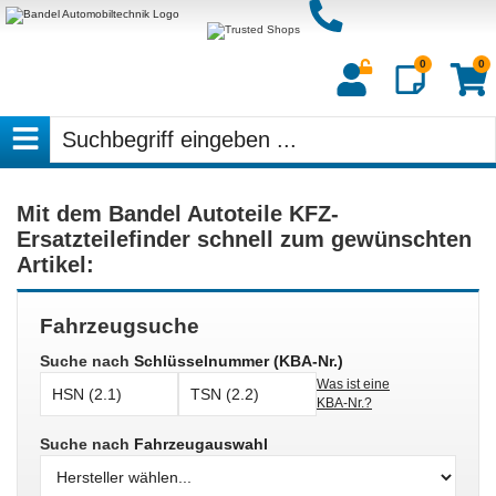
Kopfbereich überspringen
0
0
Anmelden
Merkzettel
Waren
aufklappen
aufkl
Menü
Mit dem
Bandel Autoteile KFZ-
Fahrzeugsuche überspringen
Ersatzteilefinder
schnell zum gewünschten
Artikel:
Fahrzeugsuche
Suche nach
Schlüsselnummer (KBA-Nr.)
Was ist eine
KBA-Nr.?
Suche nach
Fahrzeugauswahl
Hersteller